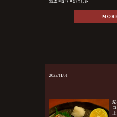
酒屋 #香り #香ばしさ
MOR
2022/11/01
鯖
コ
上