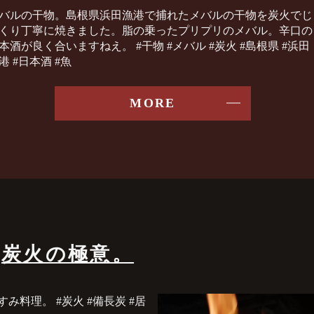
バルの干物。島根県浜田漁港で捕れたメバルの干物を炭火でじ
くり丁寧に焼きました。脂の乗ったプリプリのメバル。辛口の
本酒が良く合いますねえ。 #干物 #メバル #炭火 #島根県 #浜田
港 #日本酒 #魚
MORE
炭火の極意。
料理。 #炭火 #備長炭 #居