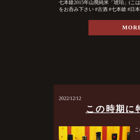
七本鎗2015年山廃純米「琥珀」(こ
をお呑み下さい️ #古酒 #七本鎗 #日
MOR
2022/12/12
この時期に
こ