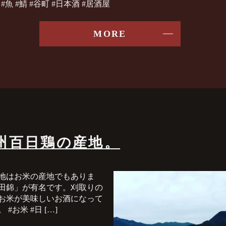
 #魚 #鯖 #谷町 #日本酒 #居酒屋
MORE
州百日鶏の産地。
地はお米の産地でもありま
田錦」が有名です。刈取りの
お米が美味しいお酒になって
お米 #日 […]