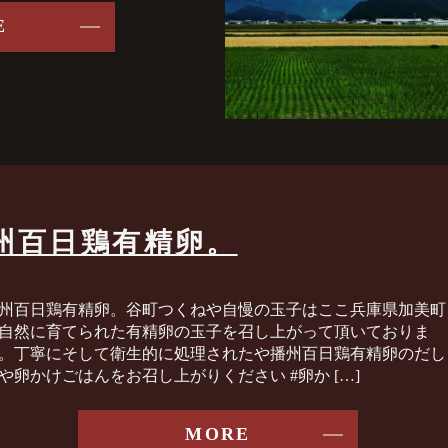
E
州百日鶏有精卵。
州百日鶏有精卵。谷町つくねや自慢の玉子はここ兵庫県加美町
自然に育てられた有精卵の玉子を召し上がって頂いておりま
。丁寧にそして衛生的に処理されたや播州百日鶏有精卵のだし
や卵かけごはんをお召し上がりください️ #卵か […]
MORE