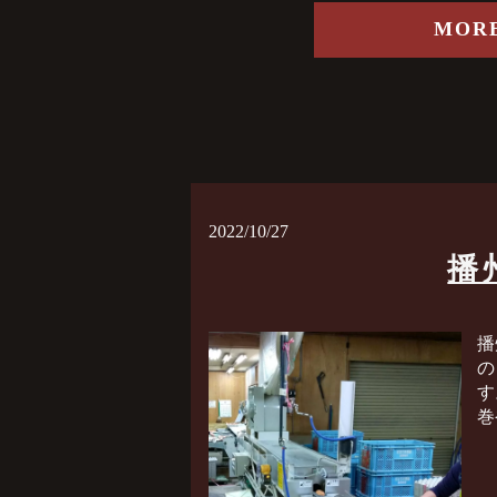
MOR
2022/10/27
播
播
の
す
巻