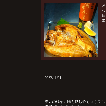
メ
っ
日
漁
2022/11/01
炭火の極意。味も良し色も香も良しすみ