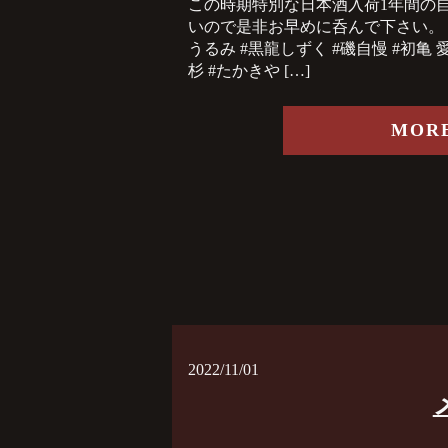
この時期特別な日本酒入荷️1年間の
いので是非お早めに呑んで下さい。 #
うるみ #黒龍しずく #磯自慢 #初亀 愛
杉 #たかきや […]
MOR
2022/11/01