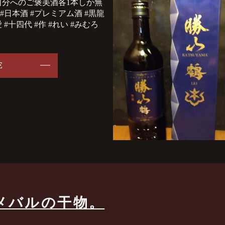
自分へのご褒美酒️各1本しか無
日本酒 #プレミアム酒 #黒龍
 #十四代 #作 #れい #みむろ
E
メバルの干物。