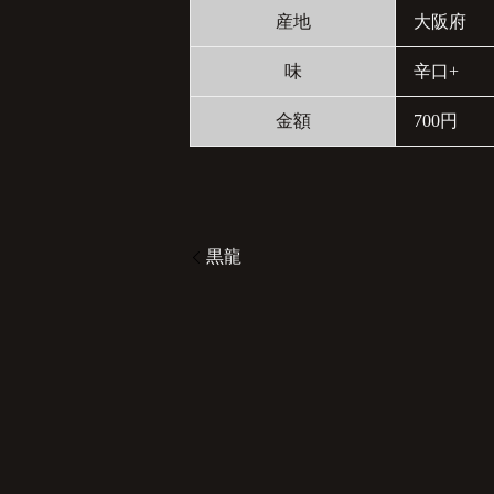
産地
大阪府
味
辛口+
金額
700円
黒龍