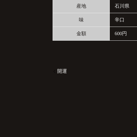
産地
石川県
味
辛口
金額
600円
開運